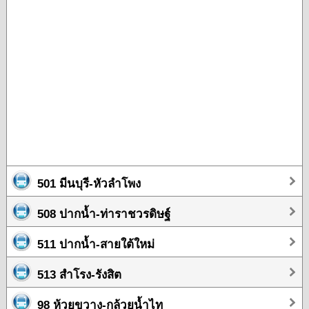
501 มีนบุรี-หัวลำโพง
508 ปากน้ำ-ท่าราชวรดิษฐ์
511 ปากน้ำ-สายใต้ใหม่
513 สำโรง-รังสิต
98 ห้วยขวาง-กล้วยน้ำไท