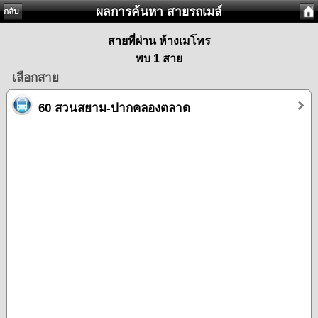
ผลการค้นหา สายรถเมล์
กลับ
สายที่ผ่าน ห้างเมโทร
พบ 1 สาย
เลือกสาย
60 สวนสยาม-ปากคลองตลาด