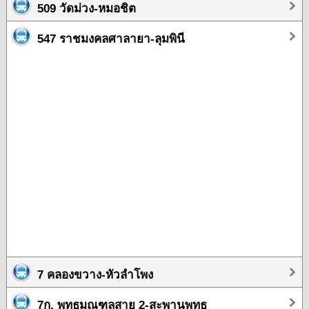
509 วัดม่วง-หมอชิต
547 ราชมงคลศาลายา-ลุมพินี
7 คลองขวาง-หัวลำโพง
7ก. พุทธมณฑลสาย 2-สะพานพุทธ