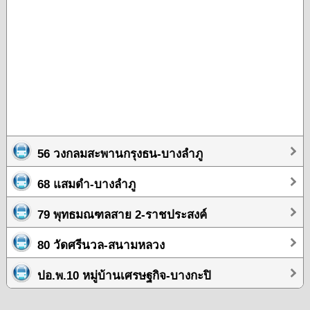
56 วงกลมสะพานกรุงธน-บางลำภู
68 แสมดำ-บางลำภู
79 พุทธมณฑลสาย 2-ราชประสงค์
80 วัดศรีนวล-สนามหลวง
ปอ.พ.10 หมู่บ้านเศรษฐกิจ-บางกะปิ