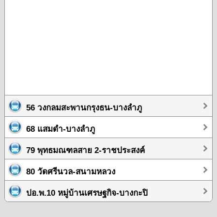
56 วงกลมสะพานกรุงธน-บางลำภู
68 แสมดำ-บางลำภู
79 พุทธมณฑลสาย 2-ราชประสงค์
80 วัดศรีนวล-สนามหลวง
ปอ.พ.10 หมู่บ้านเศรษฐกิจ-บางกะปิ