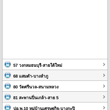
57 วงกลมธนบุรี-สายใต้ใหม่
68 แสมดำ-บางลำภู
80 วัดศรีนวล-สนามหลวง
81 สะพานปิ่นเกล้า-สาย 5
ปอ.พ.10 หมู่บ้านเศรษฐกิจ-บางกะปิ