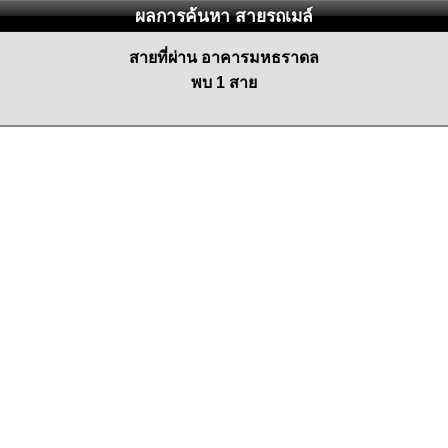
ผลการค้นหา สายรถเมล์
สายที่ผ่าน อาคารมหธราดล
พบ 1 สาย