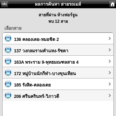
ผลการค้นหา สายรถเมล์
กลับ
สายที่ผ่าน ห้างฟอร์จูน
พบ 12 สาย
เลือกสาย
136 คลองเตย-หมอชิต 2
137 วงกลมรามคำแหง-รัชดา
163A พระราม 9-พุทธมณฑลสาย 4
172 หมู่บ้านนักกีฬา-บางขุนเทียน
185 รังสิต-คลองเตย
206 ศรีนครินทร์-วิภาวดี