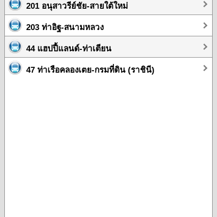
201 อนุสาวรีย์ชัย-สายใต้ใหม่
203 ท่าอิฐ-สนามหลวง
44 แฮปปี้แลนด์-ท่าเตียน
47 ท่าเรือคลองเตย-กรมที่ดิน (ราชินี)