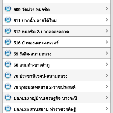
509 วัดม่วง-หมอชิต
511 ปากน้ำ-สายใต้ใหม่
512 หมอชิต 2-ปากคลองตลาด
516 บัวทองเคหะ-เทเวศร์
59 รังสิต-สนามหลวง
68 แสมดำ-บางลำภู
70 ประชานิเวศน์-สนามหลวง
79 พุทธมณฑลสาย 2-ราชประสงค์
ปอ.พ.10 หมู่บ้านเศรษฐกิจ-บางกะปิ
ปอ.พ.25 สวนสยาม-ท่าราชวรดิษฐ์