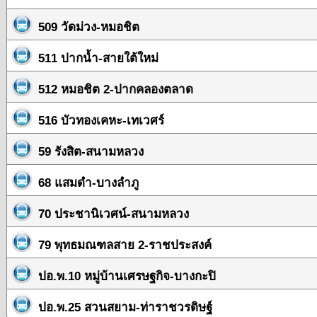
509 วัดม่วง-หมอชิต
511 ปากน้ำ-สายใต้ใหม่
512 หมอชิต 2-ปากคลองตลาด
516 บัวทองเคหะ-เทเวศร์
59 รังสิต-สนามหลวง
68 แสมดำ-บางลำภู
70 ประชานิเวศน์-สนามหลวง
79 พุทธมณฑลสาย 2-ราชประสงค์
ปอ.พ.10 หมู่บ้านเศรษฐกิจ-บางกะปิ
ปอ.พ.25 สวนสยาม-ท่าราชวรดิษฐ์