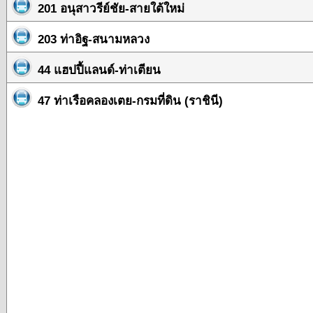
201 อนุสาวรีย์ชัย-สายใต้ใหม่
203 ท่าอิฐ-สนามหลวง
44 แฮปปี้แลนด์-ท่าเตียน
47 ท่าเรือคลองเตย-กรมที่ดิน (ราชินี)