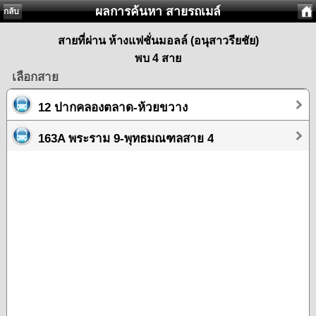
ผลการค้นหา สายรถเมล์
กลับ
สายที่ผ่าน ห้างแฟชั่นมอลล์ (อนุสาวรียชัย)
พบ 4 สาย
เลือกสาย
12 ปากคลองตลาด-ห้วยขวาง
163A พระราม 9-พุทธมณฑลสาย 4