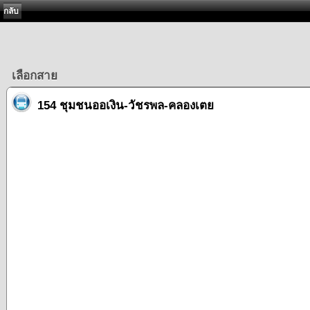
กลับ
เลือกสาย
154 ชุมชนออเงิน-วัชรพล-คลองเตย