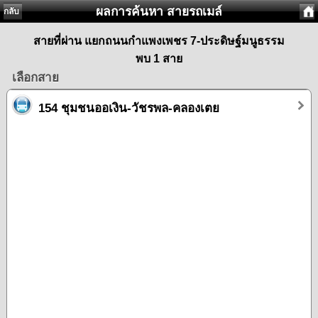
ผลการค้นหา สายรถเมล์
กลับ
สายที่ผ่าน แยกถนนกำแพงเพชร 7-ประดิษฐ์มนูธรรม
พบ 1 สาย
เลือกสาย
154 ชุมชนออเงิน-วัชรพล-คลองเตย