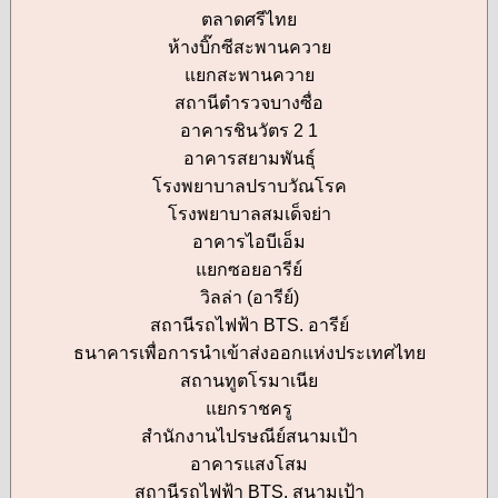
ตลาดศรีไทย
ห้างบิ๊กซีสะพานควาย
แยกสะพานควาย
สถานีตำรวจบางซื่อ
อาคารชินวัตร 2 1
อาคารสยามพันธุ์
โรงพยาบาลปราบวัณโรค
โรงพยาบาลสมเด็จย่า
อาคารไอบีเอ็ม
แยกซอยอารีย์
วิลล่า (อารีย์)
สถานีรถไฟฟ้า BTS. อารีย์
ธนาคารเพื่อการนำเข้าส่งออกแห่งประเทศไทย
สถานทูตโรมาเนีย
แยกราชครู
สำนักงานไปรษณีย์สนามเป้า
อาคารแสงโสม
สถานีรถไฟฟ้า BTS. สนามเป้า