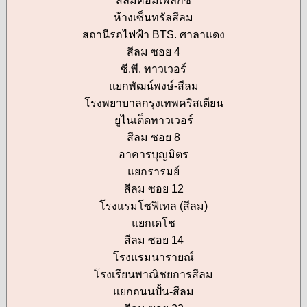
สีลมคอมเพล็กซ์
ห้างเซ็นทรัลสีลม
สถานีรถไฟฟ้า BTS. ศาลาแดง
สีลม ซอย 4
ซี.พี. ทาวเวอร์
แยกพัฒน์พงษ์-สีลม
โรงพยาบาลกรุงเทพคริสเตียน
ยูไนเต็ดทาวเวอร์
สีลม ซอย 8
อาคารบุญมิตร
แยกรารมย์
สีลม ซอย 12
โรงแรมโซฟิเทล (สีลม)
แยกเดโช
สีลม ซอย 14
โรงแรมนารายณ์
โรงเรียนพาณิชยการสีลม
แยกถนนปั้น-สีลม