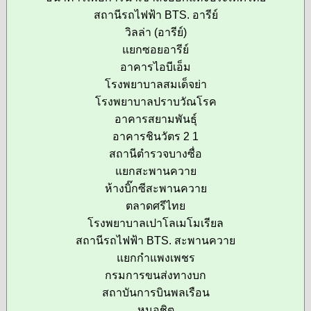
สถานีรถไฟฟ้า BTS. อารีย์
วิลล่า (อารีย์)
แยกซอยอารีย์
อาคารไอบีเอ็ม
โรงพยาบาลสมเด็จย่า
โรงพยาบาลปราบวัณโรค
อาคารสยามพันธุ์
อาคารชินวัตร 2 1
สถานีตำรวจบางซื่อ
แยกสะพานควาย
ห้างบิ๊กซีสะพานควาย
ตลาดศรีไทย
โรงพยาบาลเปาโลเมโมเรียล
สถานีรถไฟฟ้า BTS. สะพานควาย
แยกกำแพงเพชร
กรมการขนส่งทางบก
สถาบันการบินพลเรือน
หมอชิต