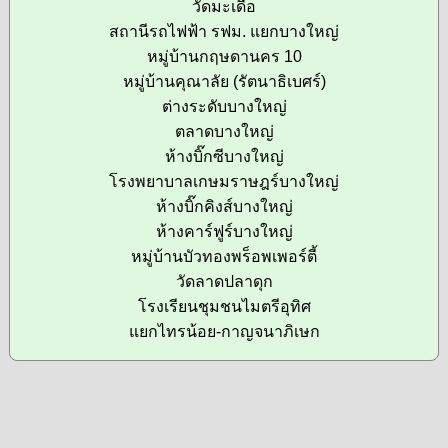
วัดมะเดื่อ
สถานีรถไฟฟ้า รฟม. แยกบางใหญ่
หมู่บ้านกฤษดานคร 10
หมู่บ้านคุณาลัย (รัตนาธิเบศร์)
ต่างระดับบางใหญ่
ตลาดบางใหญ่
ห้างบิ๊กซีบางใหญ่
โรงพยาบาลเกษมราษฎร์บางใหญ่
ห้างบิ๊กคิงส์บางใหญ่
ห้างคาร์ฟูร์บางใหญ่
หมู่บ้านบัวทองพร็อพเพอร์ตี้
วัดลาดปลาดุก
โรงเรียนชุมชนไมตรีอุทิศ
แยกไทรน้อย-กาญจนาภิเษก