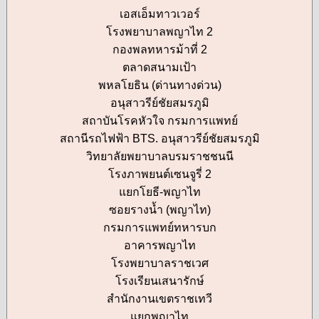
เอสเอ็มทาวเวอร์
โรงพยาบาลพญาไท 2
กองพลทหารม้าที่ 2
ตลาดสนามเป้า
พหลโยธิน (ด่านทางด่วน)
อนุสาวรีย์ชัยสมรภูมิ
สถาบันโรคหัวใจ กรมการแพทย์
สถานีรถไฟฟ้า BTS. อนุสาวรีย์ชัยสมรภูมิ
วิทยาลัยพยาบาลบรมราชชนนี
โรงภาพยนต์เซนจูรี่ 2
แยกโยธี-พญาไท
ซอยรางน้ำ (พญาไท)
กรมการแพทย์ทหารบก
อาคารพญาไท
โรงพยาบาลราชเวศ
โรงเรียนเสนารักษ์
สำนักงานเขตราชเทวี
แยกพญาไท