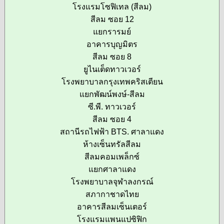
โรงแรมโซฟิเทล (สีลม)
สีลม ซอย 12
แยกรารมย์
อาคารบุญมิตร
สีลม ซอย 8
ยูไนเต็ดทาวเวอร์
โรงพยาบาลกรุงเทพคริสเตียน
แยกพัฒน์พงษ์-สีลม
ซี.พี. ทาวเวอร์
สีลม ซอย 4
สถานีรถไฟฟ้า BTS. ศาลาแดง
ห้างเซ็นทรัลสีลม
สีลมคอมเพล็กซ์
แยกศาลาแดง
โรงพยาบาลจุฬาลงกรณ์
สภากาชาดไทย
อาคารสีลมเซ็นเตอร์
โรงแรมแพนแปซิฟิก