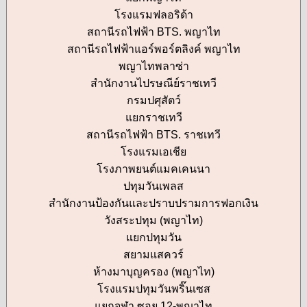
โรงแรมฟลอริด้า
สถานีรถไฟฟ้า BTS. พญาไท
สถานีรถไฟฟ้าแอร์พอร์ตลิงค์ พญาไท
พญาไทพลาซ่า
สำนักงานไปรษณีย์ราชเทวี
กรมปศุสัตว์
แยกราชเทวี
สถานีรถไฟฟ้า BTS. ราชเทวี
โรงแรมเอเชีย
โรงภาพยนต์แมคเคนนา
ปทุมวันเพลส
สำนักงานป้องกันและปราบปรามการฟอกเงิน
วังสระปทุม (พญาไท)
แยกปทุมวัน
สยามแสควร์
ห้างมาบุญครอง (พญาไท)
โรงแรมปทุมวันพริ๊นเซส
แยกจุฬา ซอย 12-พญาไท