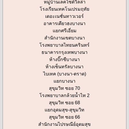
หมู่บ้านเลคไซต์วิลล่า
โรงเรียนเทคโนเปรมฤทัย
เดอะเนชั่นทาวเวอร์
อาคารเตียวฮงบางนา
แยกศรีเอี่ยม
สำนักงานเขตบางนา
โรงพยาบาลไทยนครินทร์
ธนาคารกรุงเทพบางนา
ห้างบิ๊กซีบางนา
ห้างเซ็นทรัลบางนา
ไบเทค (บางนา-ตราด)
แยกบางนา
สุขุมวิท ซอย 70
โรงพยาบาลกล้วยน้ำไท 2
สุขุมวิท ซอย 68
แยกอุดมสุข-สุขุมวิท
สุขุมวิท ซอย 66
สำนักงานไปรษณีย์อุดมสุข