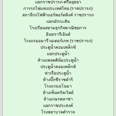
แยกราชปรารภ-ศรีอยุธยา
การรถไฟแห่งประเทศไทย (ราชปรารภ)
สถานีรถไฟฟ้าแอร์พอร์ตลิงค์ ราชปรารภ
แยกมักกะสัน
โรงเรียนสยามธุรกิจพาณิชยการ
อินทรารีเจ้นท์
โรงแรมอมารีวอเตอร์เกท (ราชปรารภ)
ประตูน้ำคอมเพล็กซ์
แยกประตูน้ำ
ห้างแพลตตินั่มประตูน้ำ
ประตูน้ำคอมเพล็กซ์
ท่าเรือประตูน้ำ
ห้างบิ๊กซีราชดำริ
โรงแรมอโนมา
ห้างเซ็นทรัลเวิลด์
ห้างเกษรพลาซ่า
แยกราชประสงค์
โรงพยาบาลตำรวจ