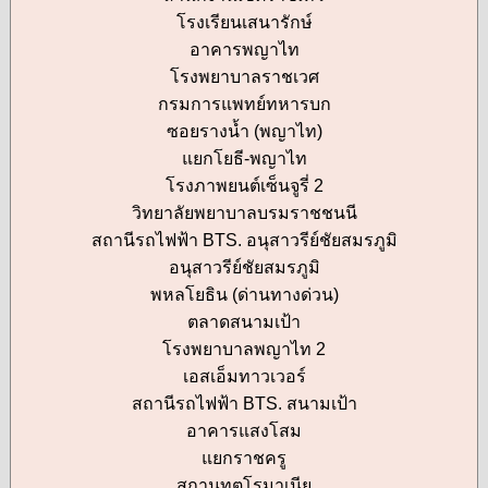
โรงเรียนเสนารักษ์
อาคารพญาไท
โรงพยาบาลราชเวศ
กรมการแพทย์ทหารบก
ซอยรางน้ำ (พญาไท)
แยกโยธี-พญาไท
โรงภาพยนต์เซ็นจูรี่ 2
วิทยาลัยพยาบาลบรมราชชนนี
สถานีรถไฟฟ้า BTS. อนุสาวรีย์ชัยสมรภูมิ
อนุสาวรีย์ชัยสมรภูมิ
พหลโยธิน (ด่านทางด่วน)
ตลาดสนามเป้า
โรงพยาบาลพญาไท 2
เอสเอ็มทาวเวอร์
สถานีรถไฟฟ้า BTS. สนามเป้า
อาคารแสงโสม
แยกราชครู
สถานทูตโรมาเนีย