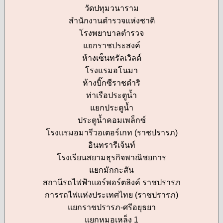
วัดปทุมวนาราม
สำนักงานตำรวจแห่งชาติ
โรงพยาบาลตำรวจ
แยกราชประสงค์
ห้างเซ็นทรัลเวิลด์
โรงแรมอโนมา
ห้างบิ๊กซีราชดำริ
ท่าเรือประตูน้ำ
แยกประตูน้ำ
ประตูน้ำคอมเพล็กซ์
โรงแรมอมารีวอเตอร์เกท (ราชปรารภ)
อินทรารีเจ้นท์
โรงเรียนสยามธุรกิจพาณิชยการ
แยกมักกะสัน
สถานีรถไฟฟ้าแอร์พอร์ตลิงค์ ราชปรารภ
การรถไฟแห่งประเทศไทย (ราชปรารภ)
แยกราชปรารภ-ศรีอยุธยา
แยกหมอเหล็ง 1