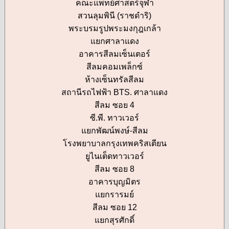
คณะแพทย์ศาสตร์จุฬา
สวนลุมพินี (ราชดำริ)
พระบรมรูปพระมงกุฎเกล้า
แยกศาลาแดง
อาคารสีลมเซ็นเตอร์
สีลมคอมเพล็กซ์
ห้างเซ็นทรัลสีลม
สถานีรถไฟฟ้า BTS. ศาลาแดง
สีลม ซอย 4
ซี.พี. ทาวเวอร์
แยกพัฒน์พงษ์-สีลม
โรงพยาบาลกรุงเทพคริสเตียน
ยูไนเต็ดทาวเวอร์
สีลม ซอย 8
อาคารบุญมิตร
แยกรารมย์
สีลม ซอย 12
แยกสุรศักดิ์