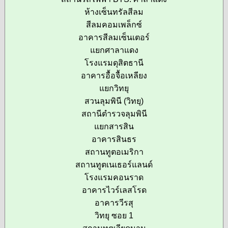
ห้างเซ็นทรัลสีลม
สีลมคอมเพล็กซ์
อาคารสีลมเซ็นเตอร์
แยกศาลาแดง
โรงแรมดุสิตธานี
อาคารอื้อจื้อเหลียง
แยกวิทยุ
สวนลุมพินี (วิทยุ)
สถานีตำรวจลุมพินี
แยกสารสิน
อาคารสินธร
สถานทูตอเมริกา
สถานทูตเนเธอร์แลนด์
โรงแรมคอนราด
อาคารไวร์เลสโรด
อาคารวีรสุ
วิทยุ ซอย 1