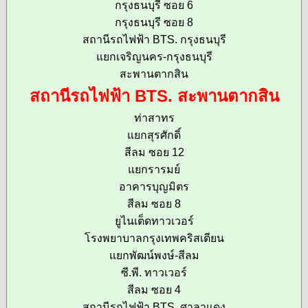
กรุงธนบุรี ซอย 6
กรุงธนบุรี ซอย 8
สถานีรถไฟฟ้า BTS. กรุงธนบุรี
แยกเจริญนคร-กรุงธนบุรี
สะพานตากสิน
สถานีรถไฟฟ้า BTS. สะพานตากสิน
ท่าสาทร
แยกสุรศักดิ์
สีลม ซอย 12
แยกรารมย์
อาคารบุญมิตร
สีลม ซอย 8
ยูไนเต็ดทาวเวอร์
โรงพยาบาลกรุงเทพคริสเตียน
แยกพัฒน์พงษ์-สีลม
ซี.พี. ทาวเวอร์
สีลม ซอย 4
สถานีรถไฟฟ้า BTS. ศาลาแดง