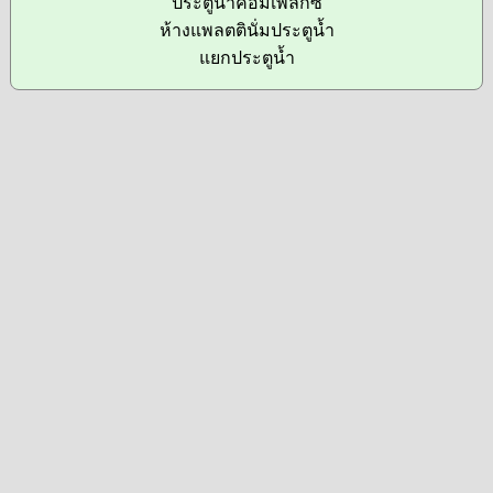
ประตูน้ำคอมเพล็กซ์
ห้างแพลตตินั่มประตูน้ำ
แยกประตูน้ำ