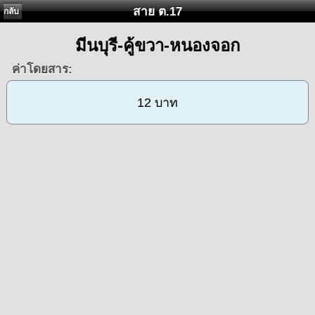
สาย ต.17
กลับ
มีนบุรี-คู้ขวา-หนองจอก
ค่าโดยสาร:
12 บาท