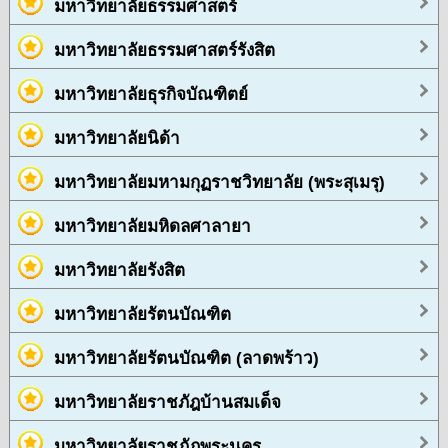
มหาวิทยาลัยธรรมศาสตร์
มหาวิทยาลัยธรรมศาสตร์รังสิต
มหาวิทยาลัยธุรกิจบัณฑิตย์
มหาวิทยาลัยนิด้า
มหาวิทยาลัยมหามกุฏราชวิทยาลัย (พระสุเมรุ)
มหาวิทยาลัยมหิดลศาลายา
มหาวิทยาลัยรังสิต
มหาวิทยาลัยรัตนบัณฑิต
มหาวิทยาลัยรัตนบัณฑิต (ลาดพร้าว)
มหาวิทยาลัยราชภัฎบ้านสมเด็จ
มหาวิทยาลัยราชภัฎพระนคร