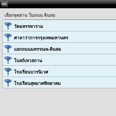
กลับ
เลือกจุดผ่าน ในถนน ดินสอ
วัดมหรรพาราม
ศาลาว่าการกรุงเทพมหานคร
แยกถนนมหรรณพ-ดินสอ
โบสถ์เทวสถาน
โรงเรียนบวรนิเวศ
โรงเรียนสุพมาศพิทยาคม