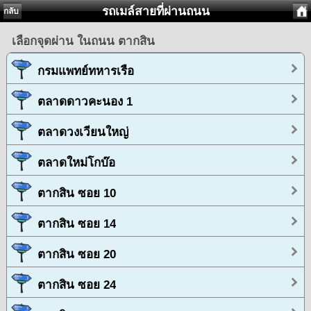
รถเมล์สายที่ผ่านถนน
กลับ
เลือกจุดผ่าน ในถนน ตากสิน
กรมแพทย์ทหารเรือ
ตลาดดาวคะนอง 1
ตลาดวงเวียนใหญ่
ตลาดใหม่โกบ๊อ
ตากสิน ซอย 10
ตากสิน ซอย 14
ตากสิน ซอย 20
ตากสิน ซอย 24